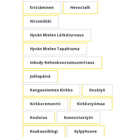
Eristäminen
Hevostalli
Hirsimökki
Hyvän Mielen Lätkäturnaus
Hyvän Mielen Tapahtuma
Inbody-Kehonkoostumusmittaus
Juhlapäivä
Kangasniemen Kirkko
Kesätyö
Kirkkoremontti
Kirkkotyömaa
Koulutus
Kunnostustyöt
Kuukausiblogi
Kylpyhuone