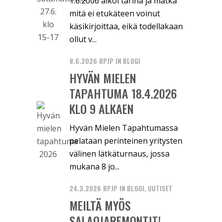
1.6.2006 alkoi tarina ja matka
mitä ei etukäteen voinut
käsikirjoittaa, eikä todellakaan
ollut v...
8.6.2026
RPJP
IN
BLOGI
HYVÄN MIELEN
TAPAHTUMA 18.4.2026
KLO 9 ALKAEN
Hyvän Mielen Tapahtumassa
pelataan perinteinen yritysten
välinen lätkäturnaus, jossa
mukana 8 jo...
24.3.2026
RPJP
IN
BLOGI
,
UUTISET
MEILTÄ MYÖS
SALAOJAREMONTIT!