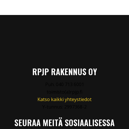
RPJP RAKENNUS OY
Puh. 040 713 6001
toimisto(a)rpjp.fi
Katso kaikki yhteystiedot
Y-tunnus: 2997368-2
SEURAA MEITÄ SOSIAALISESSA