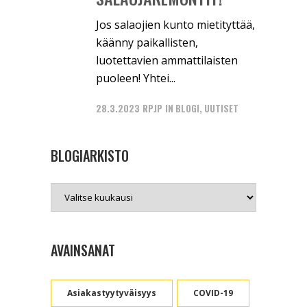
Jos salaojien kunto mietityttää,
käänny paikallisten,
luotettavien ammattilaisten
puoleen! Yhtei...
28.3.2023
RPJP
IN
BLOGI
,
UUTISET
BLOGIARKISTO
Blogiarkisto
AVAINSANAT
Asiakastyytyväisyys
COVID-19