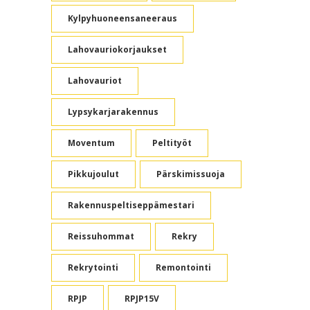
Kylpyhuoneensaneeraus
Lahovauriokorjaukset
Lahovauriot
Lypsykarjarakennus
Moventum
Peltityöt
Pikkujoulut
Pärskimissuoja
Rakennuspeltiseppämestari
Reissuhommat
Rekry
Rekrytointi
Remontointi
RPJP
RPJP15V