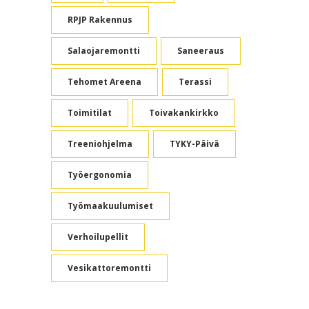
RPJP Rakennus
Salaojaremontti
Saneeraus
Tehomet Areena
Terassi
Toimitilat
Toivakankirkko
Treeniohjelma
TYKY-Päivä
Työergonomia
Työmaakuulumiset
Verhoilupellit
Vesikattoremontti