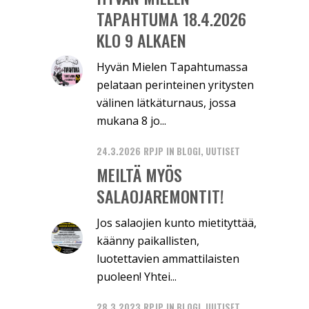
TAPAHTUMA 18.4.2026
KLO 9 ALKAEN
Hyvän Mielen Tapahtumassa
pelataan perinteinen yritysten
välinen lätkäturnaus, jossa
mukana 8 jo...
24.3.2026
RPJP
IN
BLOGI
,
UUTISET
MEILTÄ MYÖS
SALAOJAREMONTIT!
Jos salaojien kunto mietityttää,
käänny paikallisten,
luotettavien ammattilaisten
puoleen! Yhtei...
28.3.2023
RPJP
IN
BLOGI
,
UUTISET