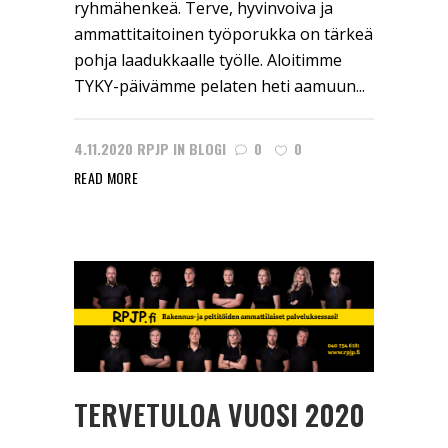
ryhmähenkeä. Terve, hyvinvoiva ja
ammattitaitoinen työporukka on tärkeä
pohja laadukkaalle työlle. Aloitimme
TYKY-päivämme pelaten heti aamuun...
4.11.2020
RPJP
IN
BLOGI
0
0
READ MORE
TERVETULOA VUOSI 2020