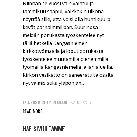
Niinhän se vuosi vain vaihtui ja
tammikuu saapui, vaikkakin ulkona
näyttää sille, että voisi olla huhtikuu ja
kevät parhaimmillaan. Suurinosa
meidän porukasta työskentelee nyt
tällä hetkellä Kangasniemen
kirkkotyömaalla ja loput porukasta
työskentelee muutamilla pienemmillä
työmailla Kangasniemellä ja lähialueilla.
Kirkon vesikatto on saneeratulta osalta
nyt valmis sekä yläpohjan...
17.1.2020
RPJP
IN
BLOGI
0
0
READ MORE
HAE SIVUILTAMME