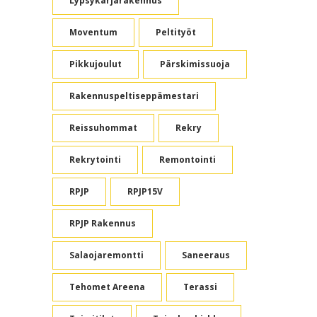
Lypsykarjarakennus
Moventum
Peltityöt
Pikkujoulut
Pärskimissuoja
Rakennuspeltiseppämestari
Reissuhommat
Rekry
Rekrytointi
Remontointi
RPJP
RPJP15V
RPJP Rakennus
Salaojaremontti
Saneeraus
Tehomet Areena
Terassi