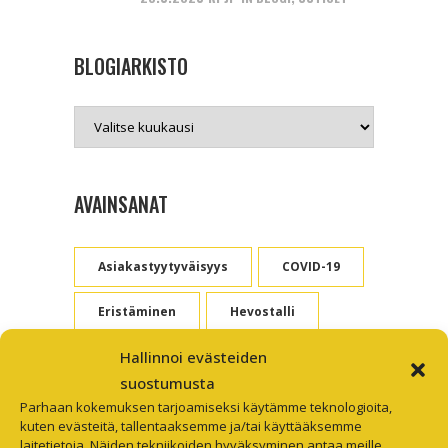
BLOGIARKISTO
Blogiarkisto
AVAINSANAT
Asiakastyytyväisyys
COVID-19
Eristäminen
Hevostalli
Hallinnoi evästeiden
Hirsimökki
suostumusta
Hyvän Mielen Lätkäturnaus
Parhaan kokemuksen tarjoamiseksi käytämme teknologioita,
kuten evästeitä, tallentaaksemme ja/tai käyttääksemme
laitetietoja. Näiden tekniikoiden hyväksyminen antaa meille
Hyvän Mielen Tapahtuma