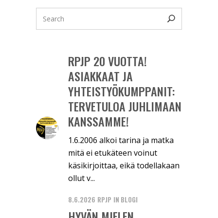
RPJP 20 VUOTTA!
ASIAKKAAT JA
YHTEISTYÖKUMPPANIT:
TERVETULOA JUHLIMAAN
KANSSAMME!
1.6.2006 alkoi tarina ja matka
mitä ei etukäteen voinut
käsikirjoittaa, eikä todellakaan
ollut v...
8.6.2026
RPJP
IN
BLOGI
HYVÄN MIELEN