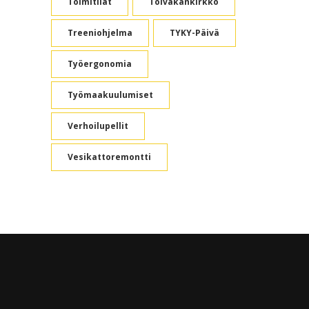
Toimitilat
Toivakankirkko
Treeniohjelma
TYKY-Päivä
Työergonomia
Työmaakuulumiset
Verhoilupellit
Vesikattoremontti