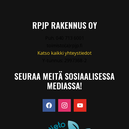
RPJP RAKENNUS OY
Puh. 040 713 6001
toimisto(a)rpjp.fi
Katso kaikki yhteystiedot
Y-tunnus: 2997368-2
SEURAA MEITÄ SOSIAALISESSA
MEDIASSA!