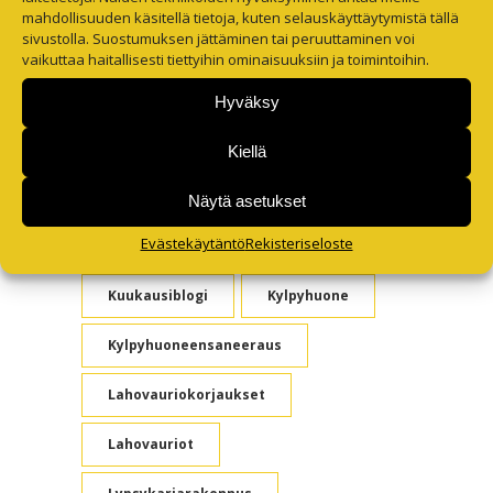
mahdollisuuden käsitellä tietoja, kuten selauskäyttäytymistä tällä
sivustolla. Suostumuksen jättäminen tai peruuttaminen voi
Inbody-Kehonkoostumusmittaus
vaikuttaa haitallisesti tiettyihin ominaisuuksiin ja toimintoihin.
Juhlapäivä
Hyväksy
Kangasniemen Kirkko
Kesätyö
Kiellä
Kirkkoremontti
Kirkkotyömaa
Näytä asetukset
Evästekäytäntö
Rekisteriseloste
Koulutus
Kunnostustyöt
Kuukausiblogi
Kylpyhuone
Kylpyhuoneensaneeraus
Lahovauriokorjaukset
Lahovauriot