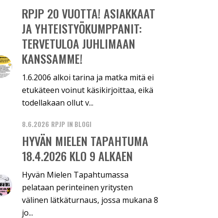
RPJP 20 VUOTTA! ASIAKKAAT
JA YHTEISTYÖKUMPPANIT:
TERVETULOA JUHLIMAAN
KANSSAMME!
1.6.2006 alkoi tarina ja matka mitä ei
etukäteen voinut käsikirjoittaa, eikä
todellakaan ollut v...
8.6.2026
RPJP
IN
BLOGI
HYVÄN MIELEN TAPAHTUMA
18.4.2026 KLO 9 ALKAEN
Hyvän Mielen Tapahtumassa
pelataan perinteinen yritysten
välinen lätkäturnaus, jossa mukana 8
jo...