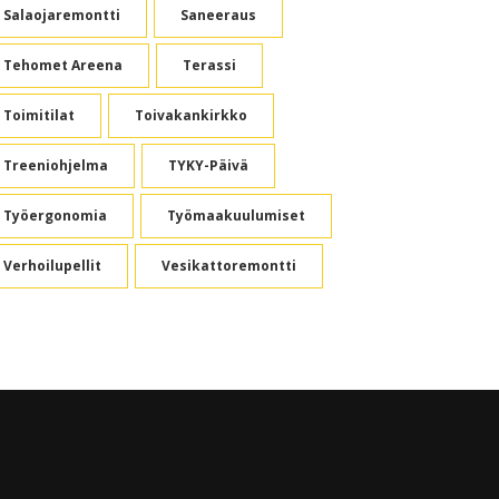
Salaojaremontti
Saneeraus
Tehomet Areena
Terassi
Toimitilat
Toivakankirkko
Treeniohjelma
TYKY-Päivä
Työergonomia
Työmaakuulumiset
Verhoilupellit
Vesikattoremontti