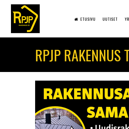
ETUSIVU
UUTISET
YR
RPJP RAKENNUS 