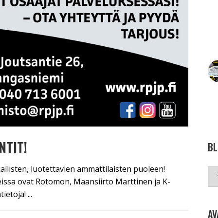
NTIT!
BL
Blo
allisten, luotettavien ammattilaisten puoleen!
sa ovat Rotomon, Maansiirto Marttinen ja K-
etoja! ...
AV