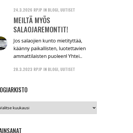
24.3.2026
RPJP
IN
BLOGI
,
UUTISET
MEILTÄ MYÖS
SALAOJAREMONTIT!
Jos salaojien kunto mietityttää,
käänny paikallisten, luotettavien
ammattilaisten puoleen! Yhtei...
28.3.2023
RPJP
IN
BLOGI
,
UUTISET
OGIARKISTO
giarkisto
AINSANAT