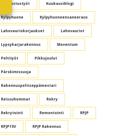
Kunnostustyöt
Kuukausiblogi
Kylpyhuone
Kylpyhuoneensaneeraus
Lahovauriokorjaukset
Lahovauriot
Lypsykarjarakennus
Moventum
Peltityöt
Pikkujoulut
Pärskimissuoja
Rakennuspeltiseppämestari
Reissuhommat
Rekry
Rekrytointi
Remontointi
RPJP
RPJP15V
RPJP Rakennus