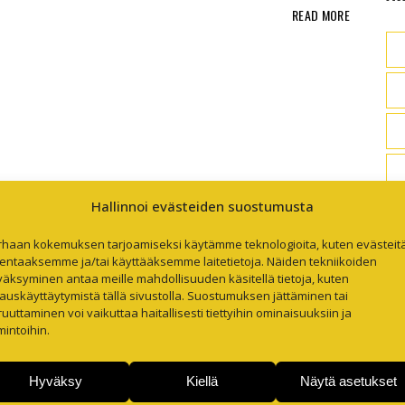
READ MORE
Hallinnoi evästeiden suostumusta
rhaan kokemuksen tarjoamiseksi käytämme teknologioita, kuten evästeitä
lentaaksemme ja/tai käyttääksemme laitetietoja. Näiden tekniikoiden
äksyminen antaa meille mahdollisuuden käsitellä tietoja, kuten
auskäyttäytymistä tällä sivustolla. Suostumuksen jättäminen tai
uuttaminen voi vaikuttaa haitallisesti tiettyihin ominaisuuksiin ja
mintoihin.
Hyväksy
Kiellä
Näytä asetukset