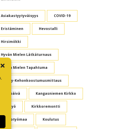
Asiakastyytyväisyys
COVID-19
Eristäminen
Hevostalli
Hirsimökki
Hyvän Mielen Lätkäturnaus
Hyvän Mielen Tapahtuma
,
Inbody-Kehonkoostumusmittaus
Juhlapäivä
Kangasniemen Kirkko
Kesätyö
Kirkkoremontti
Kirkkotyömaa
Koulutus