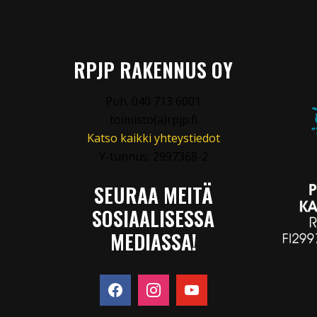
RPJP RAKENNUS OY
Puh. 040 713 6001
toimisto(a)rpjp.fi
Katso kaikki yhteystiedot
Y-tunnus: 2997368-2
SEURAA MEITÄ
SOSIAALISESSA
MEDIASSA!