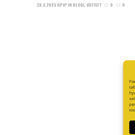
28.3.2023
RPJP
IN
BLOGI
,
UUTISET
0
0
Pa
tal
hyv
sel
per
toi