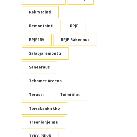
Rekrytointi
Remontointi
RPJP
RPJP15V
RPJP Rakennus
Salaojaremontti
Saneeraus
Tehomet Areena
Terassi
Toimitilat
Toivakankirkko
Treeniohjelma
TYKY-Päivä