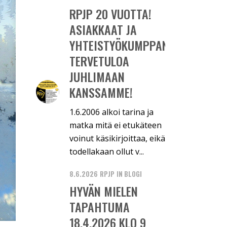
RPJP 20 VUOTTA!
ASIAKKAAT JA
YHTEISTYÖKUMPPANIT:
TERVETULOA
JUHLIMAAN
KANSSAMME!
1.6.2006 alkoi tarina ja
matka mitä ei etukäteen
voinut käsikirjoittaa, eikä
todellakaan ollut v...
8.6.2026
RPJP
IN
BLOGI
HYVÄN MIELEN
TAPAHTUMA
18.4.2026 KLO 9