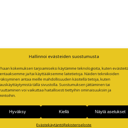
Hallinnoi evästeiden suostumusta
rhaan kokemuksen tarjoamiseksi käytämme teknologioita, kuten evästeitä
lentaaksemme ja/tai käyttääksemme laitetietoja. Näiden tekniikoiden
äksyminen antaa meille mahdollisuuden käsitellä tietoja, kuten
auskäyttäytymistä tällä sivustolla. Suostumuksen jättäminen tai
uuttaminen voi vaikuttaa haitallisesti tiettyihin ominaisuuksiin ja
mintoihin.
Hyväksy
Kiellä
Näytä asetukset
Evästekäytäntö
Rekisteriseloste